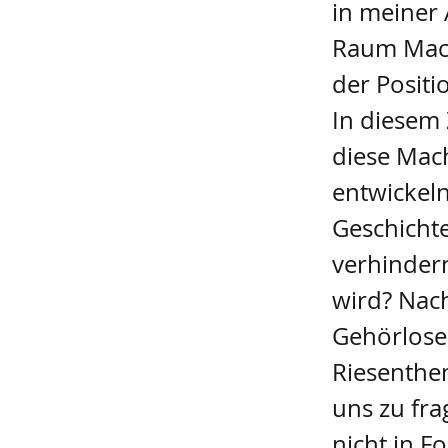
in meiner 
Raum Mach
der Posit
In diesem
diese Mac
entwickeln
Geschichte
verhindern
wird? Nach
Gehörlosen
Riesenthe
uns zu fr
nicht in F