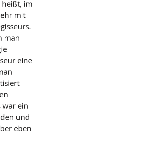
heißt, im
ehr mit
gisseurs.
nn man
ie
seur eine
 man
isiert
ten
s war ein
nden und
Aber eben