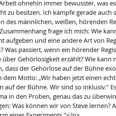
Arbeit ohnehin immer bewusster, was es 
t zu besitzen. Ich kämpfe gerade auch s
ion des männlichen, weißen, hörenden Re
 Zusammenhang frage ich mich: Wie ka
ht aufgeben und eine andere Art von Reg
? Was passiert, wenn ein hörender Regis
 über Gehörlosigkeit erzählt? Wie kann
, dass der Gehörlose auf der Bühne exot
 dem Motto: „Wir haben jetzt einen ech
 auf der Bühne. Wir sind so inklusiv." E
ma in den Proben, genau das zu überwi
agen: Was können wir von Steve lernen? 
orm eines Experiments."</p>