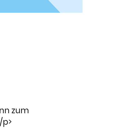
mann zum
/p>