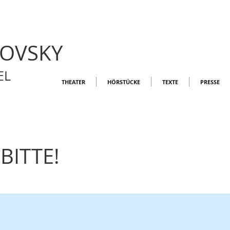
LOVSKY
EL
THEATER
HÖRSTÜCKE
TEXTE
PRESSE
BITTE!