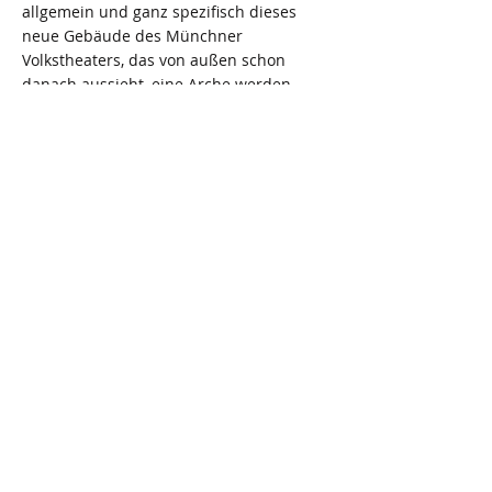
allgemein und ganz spezifisch dieses
neue Gebäude des Münchner
Volkstheaters, das von außen schon
danach aussieht, eine Arche werden
kann. Können wir hier die Rettung
finden?
< Previous News
Next News >