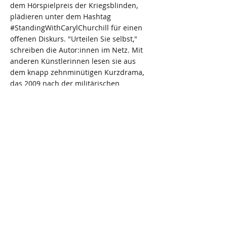
dem Hörspielpreis der Kriegsblinden,
plädieren unter dem Hashtag
#StandingWithCarylChurchill für einen
offenen Diskurs. "Urteilen Sie selbst,"
schreiben die Autor:innen im Netz. Mit
anderen Künstlerinnen lesen sie aus
dem knapp zehnminütigen Kurzdrama,
das 2009 nach der militärischen
Operation im Gazastreifen entstand. Es
war nach dem Abendprogramm im Royal
Theatre Court zu sehen, sorgte da schon
für Kontroversen. Wie man mit Kindern
über den Krieg spricht, beleuchtet
Churchill in dem poetischen Text.
"Damals kamen mehr als 300 Kinder ums
Leben durch Bombardements der
israelischen Armee ums Leben,"
schreiben Ben-Yishai und Brusilovsky.
Die Autor:innen fühlen sich "einer
achtsamen Lektüre" verpflichtet.