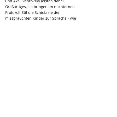
und Axel Sichrovsky leisten dabei
Großartiges, sie bringen im nüchternen
Protokoll-Stil die Schicksale der
missbrauchten Kinder zur Sprache - wie
diese vergeblich versuchten, sich Wurst
und seinen üblen Machenschaften zu
widersetzen, geht einem ans Herz. (…) Im
Vordergrund steht der Inhalt, der einen
von der ersten Minute an packt und nicht
mehr loslässt.“
< Previous News
Next News >