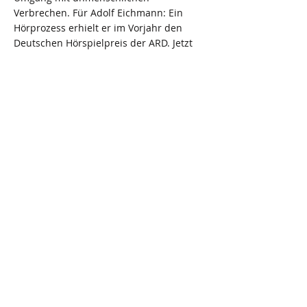
Verbrechen. Für Adolf Eichmann: Ein
Hörprozess erhielt er im Vorjahr den
Deutschen Hörspielpreis der ARD. Jetzt
hat ihm das Stadttheater Klagenfurt die
künstlerische Aufarbeitung des
schockierendsten Falles von
Kindesmissbrauch in Kärnten anvertraut,
des Falles Primarius Dr. Franz Wurst:
Nicht sehen.
< Previous News
Next News >